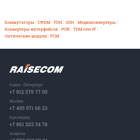
I
I
I
I
I
Коммутаторы
CWDM
PDH
SDH
Медиаконвертеры
I
I
I
Конвертеры интерфейсов
PON
TDM over IP
I
Оптические модули
PCM
Санкт -Петербург
+7 812 578 77 00
Москва
+7 495 971 66 23
Краснодар
+7 861 203 34 78
Алматы