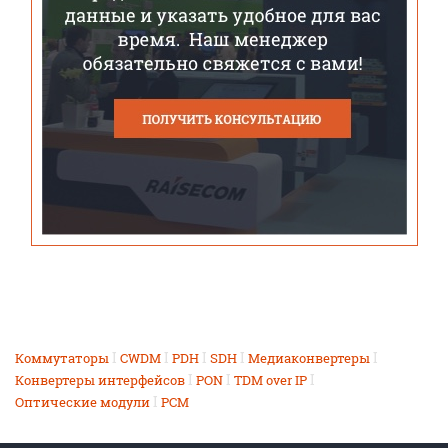
I
I
I
I
I
Коммутаторы
CWDM
PDH
SDH
Медиаконвертеры
I
I
I
Конвертеры интерфейсов
PON
TDM over IP
I
Оптические модули
PCM