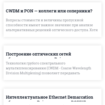
CWDM и PON — коллеги или соперники?
Вопросы стоимости и величины пропускной
способности имеют важное значение при анализе
альтернативных решений оптического доступа. Хотя
и пассивные оптические сети (passive optical network
— PON
Построение оптических сетей
абонентского доступа Raisecom на основе
Технология грубого спектрального
технологии CWDM
мультиплексирования (CWDM - Coarse Wavelength
Division Multiplexing) позволяет передавать
одновременно несколько независимых друг от друга
длин волн («каналов&r
Интеллектуальное Ethernet Demarcation
оборудование Raisecom серии RC551E