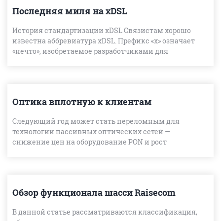
Последняя миля на xDSL
История стандартизации xDSL Связистам хорошо
известна аббревиатура xDSL. Префикс «х» означает
«нечто», изобретаемое разработчиками для
выделения того или иного решения из обши
Оптика вплотную к клиентам
Следующий год может стать переломным для
технологии пассивных оптических сетей —
снижение цен на оборудование PON и рост
требований к пропускной способности сделают эту
технологию более привлек
Обзор функционала шасси Raisecom
В данной статье рассматриваются классификация,