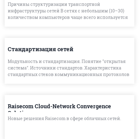
Причины структуризации транспортной
инфраструктуры сетей В сетях с небольшим (10–30)
количеством компьютеров чаще всего используется
одна из типовых топологий — "общая шина", "кольцо",
"з
Стандартизация сетей
Модульность и стандартизация. Понятие "открытая
система". Источники стандартов. Характеристика
стандартных стеков коммуникационных протоколов
OSI, TCP/IP, IPX/SPX, NetBIOS/SMB. Понятие "открытая
сист
Raisecom Cloud-Network Convergence
Solution
Новые решения Raisecom в сфере облачных сетей.