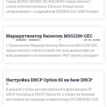
Серия RC551E (RC551E-GE/4GE/4GEF) представляет
собой нтеллектуальное Ethernet Demarcation
оборудование с поддержкой IEEE802.3ah OAM Почему
современные EDD-устройства необходимы в сетях
мобильной св
Маршрутизатор Raisecom MSG1200-GEC
для FTTB, FTTH решений с портом GbE SFP
1. Назначение Маршрутизатор Raisecom MSG1200-GEC
представляет собой устройство для малых офисов
или домашнего использования. WiFi роутер обладает
богатым функционалом L2 и L3 : поддерживаются
протоко
Настройка DHCP Option 82 на базе DHCP
Snooping
В данной статье рассматривается функционал IP
DHCP Snooping и DHCP Option 82, а также их базовая
настройка на примере коммутатора ISCOM2608G-2GE