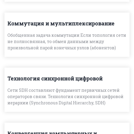
Коммутация и мультиплексирование
Обобщенная задача коммутации Если топология сети
не полносвязная, то обмен данными между
произвольной парой конечных узлов (абонентов)
должен идти в общем случае через транзитные узлы.
Например, в се
Технология синхронной цифровой
иерархии
Сети SDH составляют фундамент первичных сетей
операторов связи. Технология синхронной цифровой
иерархии (Synchronous Digital Hierarchy, SDH)
позволяет создавать надежные транспортные сети и
гибко фор
Конвергенция компьютерных и