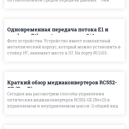
“умеют” еще много чего. В большинстве случ
Одновременная передача потока E1 и
трафика Ethernet по медным 2/4
Фото устройства: Устройство имеет компактный
проводным линиям с помощью G.SHDSL
металлический корпус, который можно установить в
модема Raisecom RC1103-SHDSL-4W
стойку 19", занимает место в 1U. На борту RC1103-
SHDSL-4W имеется 4 интерфейса 10/100Base-T Fast Ethe
Краткий обзор медиаконвертеров RC552-
GE (Rev.D).
Сегодня мы рассмотрим способы управления
оптических медиаконвертеров RC552-GE (Rev.D) в
управляемом и неуправляемом шасси: 1) общий вид
устройства: 2)оптический медиаконвертер RC552-
GE(D), устновленн