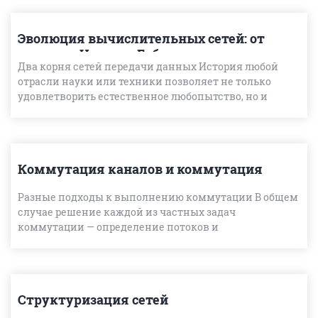
Эволюция вычислительных сетей: от
машины Чарльза Бэбиджа до первых
Два корня сетей передачи данных История любой
глобальных сетей
отрасли науки или техники позволяет не только
удовлетворить естественное любопытство, но и
глубже понять сущность основных достижений в
этой отрасли, а т
Коммутация каналов и коммутация
пакетов
Разные подходы к выполнению коммутации В общем
случае решение каждой из частных задач
коммутации — определение потоков и
соответствующих маршрутов, фиксация маршрутов в
конфигурационных парамет
Структуризация сетей