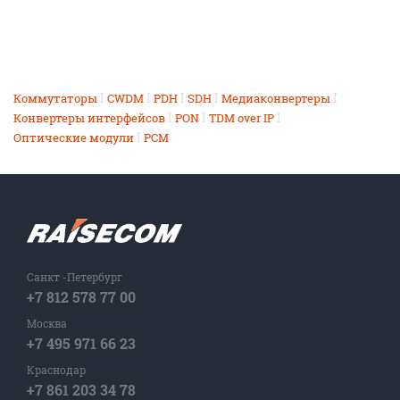
I
I
I
I
I
Коммутаторы
CWDM
PDH
SDH
Медиаконвертеры
I
I
I
Конвертеры интерфейсов
PON
TDM over IP
I
Оптические модули
PCM
Санкт -Петербург
+7 812 578 77 00
Москва
+7 495 971 66 23
Краснодар
+7 861 203 34 78