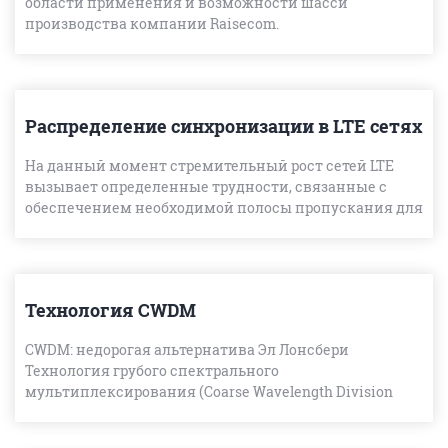
области применения и возможности шасси
производства компании Raisecom.
Распределение синхронизации в LTE сетях
На данный момент стремительный рост сетей LTE
вызывает определенные трудности, связанные с
обеспечением необходимой полосы пропускания для
удовлетворения потребностей пользователей.
Поэтому сотовые о
Технология CWDM
CWDM: недорогая альтернатива Эл Лонсбери
Технология грубого спектрального
мультиплексирования (Coarse Wavelength Division
Multiplexing, CWDM) вполне может стать недорогой
альтернативой уплотненному с