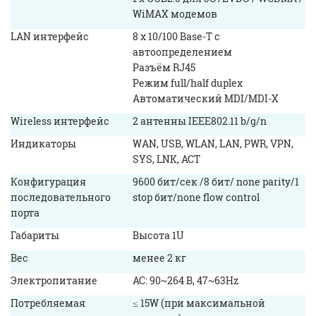
WiMAX модемов
LAN интерфейс
8 x 10/100 Base-T с
автоопределением
Разъём RJ45
Режим full/half duplex
Автоматический MDI/MDI-X
Wireless интерфейс
2 антенны IEEE802.11 b/g/n
Индикаторы
WAN, USB, WLAN, LAN, PWR, VPN,
SYS, LNK, ACT
Конфигурация
9600 бит/сек /8 бит/ none parity/1
последовательного
stop бит/none flow control
порта
Габариты
Высота 1U
Вес
менее 2 кг
Электропитание
AC: 90~264 В, 47~63Hz
Потребляемая
≤ 15W (при максимальной