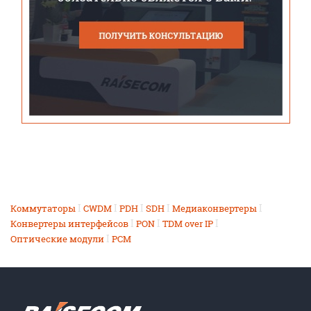
I
I
I
I
I
Коммутаторы
CWDM
PDH
SDH
Медиаконвертеры
I
I
I
Конвертеры интерфейсов
PON
TDM over IP
I
Оптические модули
PCM