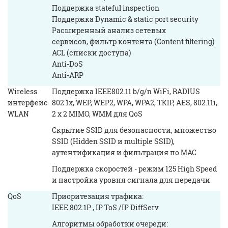
Поддержка stateful inspection
Поддержка Dynamic & static port security
Расширенный анализ сетевых
сервисов, фильтр контента (Content filtering)
ACL (списки доступа)
Anti-DoS
Anti-ARP
Wireless
Поддержка IEEE802.11 b/g/n WiFi, RADIUS
интерфейс
802.1x, WEP, WEP2, WPA, WPA2, TKIP, AES, 802.11i,
WLAN
2 x 2 MIMO, WMM для QoS
Скрытие SSID для безопасности, множество
SSID (Hidden SSID и multiple SSID),
аутентификация и фильтрация по MAC
Поддержка скоростей - режим 125 High Speed
и настройка уровня сигнала для передачи
QoS
Приоритезация трафика:
IEEE 802.1P , IP ToS /IP DiffServ
Алгоритмы обработки очереди: