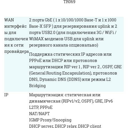
TR069
WAN
2 порта GbE ( 1 x 10/100/1000 Base-T и 1 x 1000
интерфейс
Base-X SFP ) для резервирования uplink и 2
ы для
порта USB2.0 (для подключения 3G / WiFi /
подключен
WiMAX модемов USB для uplink или
ия к сети
резервного канала опционально)
провайдера
Поддержка статических IP адресов или
PPPoE или DHCP или протоколов
маршрутизации RIP ver 1 , RIP ver 2 , OSPF, GRE
(General Routing Encapsulаtion), протоколов
DNS, Dynamic DNS (DDNS) или режим L2
Bridging
IP
Маршрутизация: статическая или
динамическая (RIPv1/v2, OSPF), GRE, IPv6
L2TP, PPPoE
NAT/NAPT
IGMP Proxy/Snooping
DHCP server, DHCP relay, DHCP client