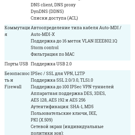
DNS client, DNS proxy
DynDNS (DDNS)
Списки доступа (ACL)
Коммутаци
Автоопределение типа кабеля Auto-MDI /
я
Auto-MDI-X
Поддержка до 16 меток VLAN IEEE802.1Q
Storm control
Фильтрация по MAC
Порты USB
Поддержка USB 2.0
Безопаснос
IPSec / SSL для VPN, L2TP
ть и
Поддержка SSL 2.0/3.0, TLS1.0
Firewall
Поддержка до 100 IPSec VPN туннелей
Аппаратная поддержка DES, 3DES,
AES 128, AES 192 и AES 256
Аутентификация: SHA-1, MD5
Пользовательские ключи, IKE,
PKI (X.509)
Сетевой экран (индивидуальные
политики зон):