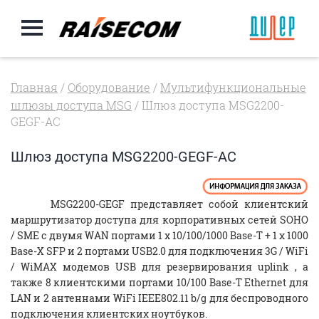
Главная
/
Оборудование
/
Мультифункциональные
шлюзы доступа MSG
/ Шлюз доступа MSG2200-
GEGF-AC
Шлюз доступа MSG2200-GEGF-AC
MSG2200-GEGF представляет собой клиентский
маршрутизатор доступа для корпоративных сетей SOHO
/ SME с двумя WAN портами 1 x 10/100/1000 Base-T + 1 x 1000
Base-X SFP и 2 портами USB2.0 для подключения 3G / WiFi
/ WiMAX модемов USB для резервирования uplink , а
также 8 клиентскими портами 10/100 Base-T Ethernet для
LAN и 2 антеннами WiFi IEEE802.11 b/g для беспроводного
подключения клиентских ноутбуков.